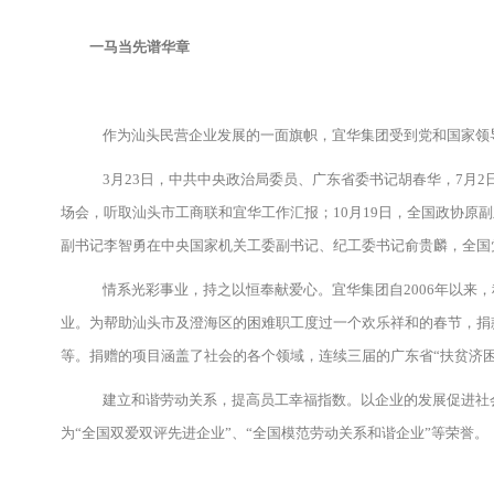
一马当先谱华章
作为汕头民营企业发展的一面旗帜，宜华集团受到党和国家领
3月23日，中共中央政治局委员、广东省委书记胡春华，7月2
场会，听取汕头市工商联和宜华工作汇报；10月19日，全国政协原副
副书记李智勇在中央国家机关工委副书记、纪工委书记俞贵麟，全国党
情系光彩事业，持之以恒奉献爱心。宜华集团自2006年以来，
业。为帮助汕头市及澄海区的困难职工度过一个欢乐祥和的春节，捐
等。捐赠的项目涵盖了社会的各个领域，连续三届的广东省“扶贫济困
建立和谐劳动关系，提高员工幸福指数。以企业的发展促进社会
为“全国双爱双评先进企业”、“全国模范劳动关系和谐企业”等荣誉。