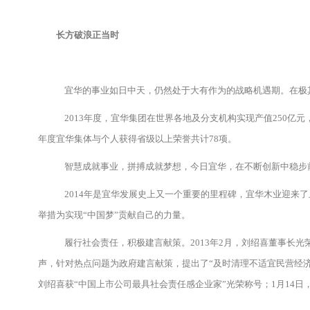
长方破浪正当时
宜华的事业如日中天，仍然处于大有作为的战略机遇期。在极
2013年度，宜华集团在世界各地及分支机构实现产值250亿元，
年度宜华集体与个人获得省级以上荣誉共计78项。
智慧成就事业，拼搏成就梦想，今日宜华，在不断创新中稳步前
2014年是宜华发展史上又一个重要的里程碑，宜华木业迎来
举措为实现“中国梦”贡献自己的力量。
履行社会责任，积极建言献策。2013年2月，刘绍喜董事长
声，针对热点问题为政府建言献策，提出了“及时清理不适宜民营经
刘绍喜获“中国上市公司最具社会责任感企业家”光荣称号；1月14