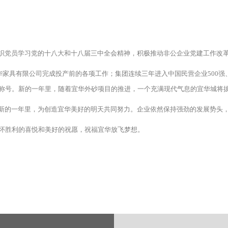
织党员学习党的十八大和十八届三中全会精神，积极推动非公企业党建工作改
华家具有限公司完成投产前的各项工作；集团连续三年进入中国民营企业500强
”等称号。新的一年里，随着宜华外砂项目的推进，一个充满现代气息的宜华城将
新的一年里，为创造宜华美好的明天共同努力。企业依然保持强劲的发展势头，
怀胜利的喜悦和美好的祝愿，祝福宜华放飞梦想。