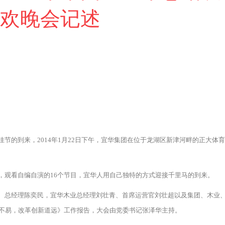
联欢晚会记述
到来，2014年1月22日下午，宜华集团在位于龙湖区新津河畔的正大体育馆
观看自编自演的16个节目，宜华人用自己独特的方式迎接千里马的到来。
总经理陈奕民，宜华木业总经理刘壮青、首席运营官刘壮超以及集团、木业、地
不易，改革创新道远》工作报告，大会由党委书记张泽华主持。