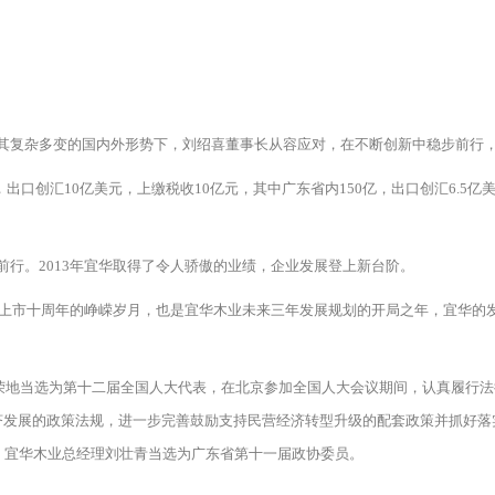
其复杂多变的国内外形势下，刘绍喜董事长从容应对，在不断创新中稳步前行，
出口创汇10亿美元，上缴税收10亿元，其中广东省内150亿，出口创汇6.5亿
行。2013年宜华取得了令人骄傲的业绩，企业发展登上新台阶。
了上市十周年的峥嵘岁月，也是宜华木业未来三年发展规划的开局之年，宜华的发
光荣地当选为第十二届全国人大代表，在北京参加全国人大会议期间，认真履行
济发展的政策法规，进一步完善鼓励支持民营经济转型升级的配套政策并抓好落
日，宜华木业总经理刘壮青当选为广东省第十一届政协委员。