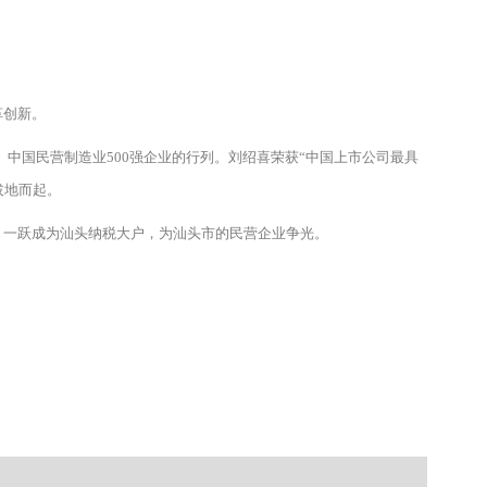
革创新。
、中国民营制造业500强企业的行列。刘绍喜荣获“中国上市公司最具
拔地而起。
一跃成为汕头纳税大户，为汕头市的民营企业争光。