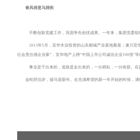
春风得意马蹄疾
不断创新党建工作，巩固争先创优成果。一年来，集团党委组
2013年5月，宜华木业投资的山东郯城产业基地奠基；遂川宜
社会责任感企业家”，宜华地产上榜“中国上市公司诚信企业100强
事业是干出来的，道路是走出来的，一分耕耘，一分收获。在
金蛇辞旧岁，骏马迎新年。在充满希望的新一年开始的时候，满