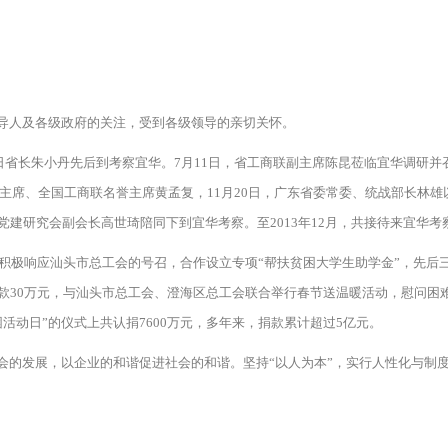
导人及各级政府的关注，受到各级领导的亲切关怀。
日省长朱小丹先后到考察宜华。7月11日，省工商联副主席陈昆莅临宜华调研并
主席、全国工商联名誉主席黄孟复，11月20日，广东省委常委、统战部长林雄
建研究会副会长高世琦陪同下到宜华考察。至2013年12月，共接待来宜华考
积极响应汕头市总工会的号召，合作设立专项“帮扶贫困大学生助学金”，先后三
款30万元，与汕头市总工会、澄海区总工会联合举行春节送温暖活动，慰问困
活动日”的仪式上共认捐7600万元，多年来，捐款累计超过5亿元。
的发展，以企业的和谐促进社会的和谐。坚持“以人为本”，实行人性化与制