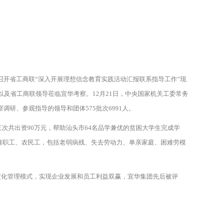
召开省工商联“深入开展理想信念教育实践活动汇报联系指导工作”现
以及省工商联领导莅临宜华考察。12月21日，中央国家机关工委常务
察调研、参观指导的领导和团体575批次6991人。
次共出资90万元，帮助汕头市64名品学兼优的贫困大学生完成学
难职工、农民工，包括老弱病残、失去劳动力、单亲家庭、困难劳模
度化管理模式，实现企业发展和员工利益双赢，宜华集团先后被评