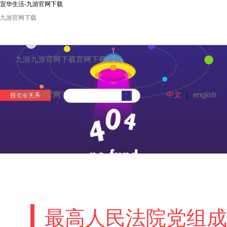
宜华生活-九游官网下载
九游官网下载
九游九游官网下载官网下载首页
中文
english
联系九游官网下载
|
投资者关系
最高人民法院党组成