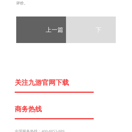
评价。
上一篇
下
一
关注九游官网下载
篇
商务热线
全国服务热线：400-8853-989