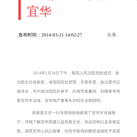
宜华
发布时间：2014-03-21 14:02:27
分享:
2014年2月26日下午，最高人民法院党组成员、政
治部主任徐家新，省高院院长郑鄂，市委常委、政法委书记
谢泽生，市中级法院院长林平，区领导黄鹏伟、刘继青等考
察宜华木业城，宜华地产董事长刘绍生全程陪同。
徐家新主任一行兴致勃勃地参观了宜华木业城展
厅，详细了解宜华党建公益慈善文化、创业历程以及发展蓝
图，感受宜华人的正能量，对宜华取得的辉煌成就给予高度