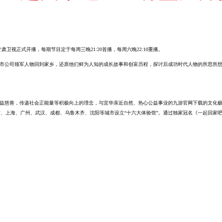
甘肃卫视正式开播，每期节目定于每周三晚
21:20
首播，每周六晚
22:10
重播。
市公司领军人物回到家乡，还原他们鲜为人知的成长故事和创富历程，探讨后成功时代人物的所思所想
益慈善，传递社会正能量等积极向上的理念，与宜华亲近自然、热心公益事业的九游官网下载的文化
在北京、上海、广州、武汉、成都、乌鲁木齐、沈阳等城市设立“十六大体验馆”。通过独家冠名《一起回