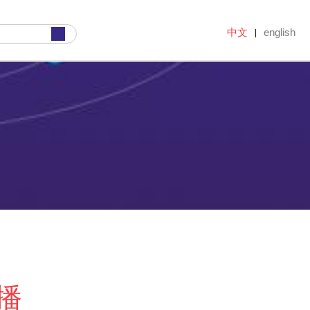
中文
english
|
播