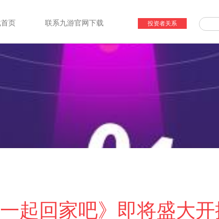
载首页
联系九游官网下载
投资者关系
一起回家吧》即将盛大开