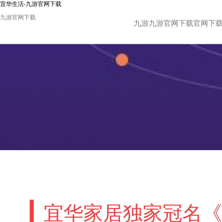
宜华生活-九游官网下载
九游官网下载
九游九游官网下载官网下
宜华家居独家冠名《