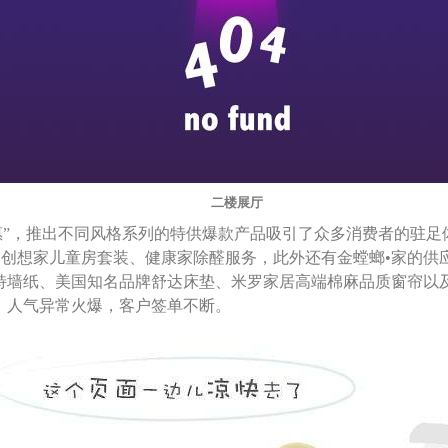
二楼展厅
惠”，推出不同风格系列的特供爆款产品吸引了众多消费者的驻
、创想家儿童房套装、健康家除醛服务，此外还有金螳螂•家的供
特墙纸、美国知名品牌舒达床垫、米罗家居高端棉麻品质窗帘以
，人气异常火爆，客户签单不断。