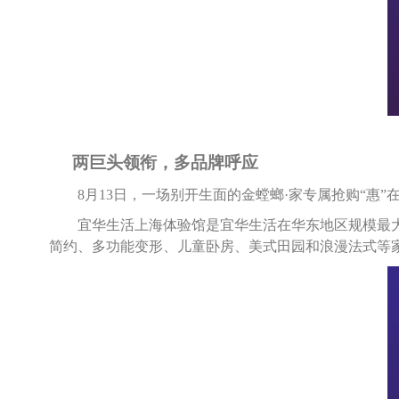
两巨头领衔，多品牌呼应
8
月
13
日
，一场别开生面的金螳螂·家专属抢购“惠”
宜华生活上海体验馆是宜华生活在华东地区规模最
简约、多功能变形、儿童卧房、美式田园和浪漫法式等