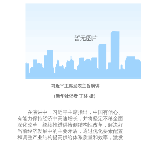
习近平主席发表主旨演讲
（新华社记者
丁林
摄）
在演讲中，习近平主席
指出，中国有信心、
有能力保持经济中高速增长
，并
将坚定不移全面
深化改革
，
继续推进供给侧结构性改革，解决好
当前经济发展中的主要矛盾，通过优化要素配置
和调整产业结构提高供给体系质量和效率，激发