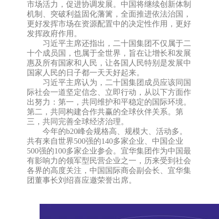
市场活力，促进协调发展。中国将继续创新体制
机制、突破利益固化藩篱，全面推进依法治国，
更好发挥市场在资源配置中的决定性作用，更好
发挥政府作用。
习近平
主席还
指出，二十国集团不仅属于二
十个成员国，也属于全世界
，旨在
让增长和发展
惠及所有国家和人民，让各国人民特别是发展中
国家人民的日子都一天天好起来
。
习近平
主席
认为，二十国集团成员应该同国
际社会一道坚定信念、立即行动，从以下方面作
出努力：第一，共同维护和平稳定的国际环境。
第二，共同构建合作共赢的全球伙伴关系。第
三，共同完善全球经济治理。
今年的
b20峰会规格高、规模大、活动多。
共有
来自
世界
500强
的
140多家
企业
、中国企业
500强
的
100多家
企业
参会。
宜华集团
作
为中国最
有影响力
的
领军型民营企业之一
，历来
受到社会
各界
的
高度关注，中国国际商会副会长、
宜华
集
团董事长
刘绍喜
应邀荣誉出席。