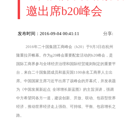
邀出席b20峰会
发布时间：2016-09-04 00:41:11
分享:
2016年二十国集团工商峰会（b20）于9月3日在杭州
隆重拉开帷幕。作为g20峰会重要配套活动的b20峰会，是
国际工商界参与全球经济治理和国际经贸规则制定的重要平
台，来自二十国集团成员和嘉宾国1100余名工商界人士出
席。中国国家主席习近平出席了该峰会的开幕式，并发表题
为《中国发展新起点 全球增长新蓝图》的主旨演讲，强调
中方希望同各方一道，建设创新、开放、联动、包容型世界
经济，推动世界经济走上强劲、可持续、平衡、包容增长之
路。