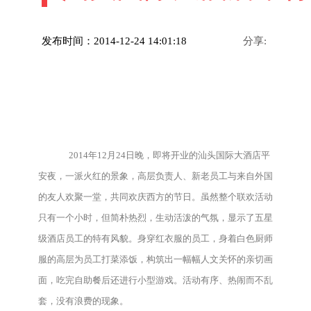
发布时间：2014-12-24 14:01:18
分享:
2014年12月24日晚，即将开业的汕头国际大酒店平
安夜，一派火红的景象，高层负责人、新老员工与来自外国
的友人欢聚一堂，共同欢庆西方的节日。虽然整个联欢活动
只有一个小时，但简朴热烈，生动活泼的气氛，显示了五星
级酒店员工的特有风貌。身穿红衣服的员工，身着白色厨师
服的高层为员工打菜添饭，构筑出一幅幅人文关怀的亲切画
面，吃完自助餐后还进行小型游戏。活动有序、热闹而不乱
套，没有浪费的现象。