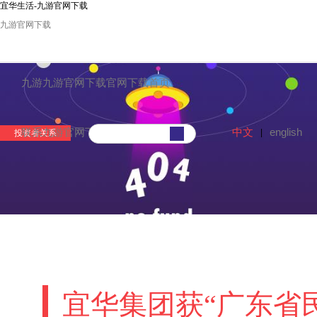
宜华生活-九游官网下载
九游官网下载
九游九游官网下载官网下载首页
中文
english
联系九游官网下载
|
投资者关系
宜华集团获“广东省民