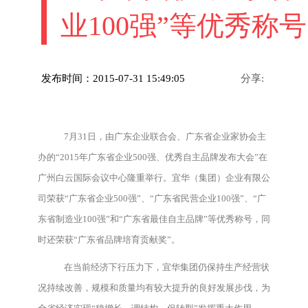
业100强”等优秀称号
发布时间：2015-07-31 15:49:05
分享:
7月31日，由广东企业联合会、广东省企业家协会主
办的“2015年广东省企业500强、优秀自主品牌发布大会”在
广州白云国际会议中心隆重举行。宜华（集团）企业有限公
司荣获“广东省企业500强”、“广东省民营企业100强”、“广
东省制造业100强”和“广东省最佳自主品牌”等优秀称号，同
时还荣获“广东省品牌培育贡献奖”。
在当前经济下行压力下，宜华集团仍保持生产经营状
况持续改善，规模和质量均有较大提升的良好发展步伐，为