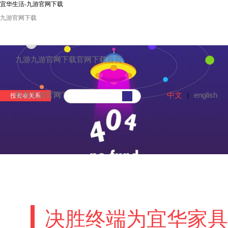
宜华生活-九游官网下载
九游官网下载
九游九游官网下载官网下载首页
中文
english
联系九游官网下载
|
投资者关系
决胜终端为宜华家具