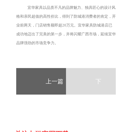
宜华家具以品质不凡的品牌魅力、独具匠心的设计风
格和亲民超值的高性价比，得到了防城港消费者的肯定，开
业前两天，门店销售额即超20万元。宜华家具防城港店已
成功地迈出了完美的第一步，并将闪耀广西市场，延续宜华
品牌强劲的市场竞争力。
上一篇
下
一