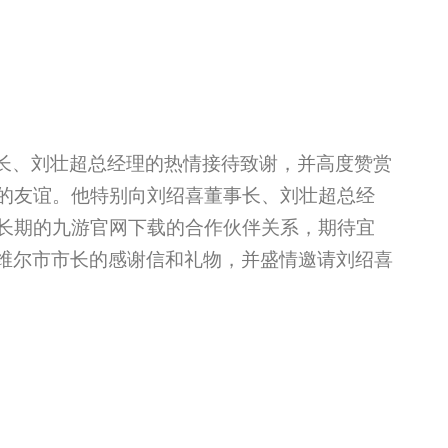
长、刘壮超总经理的热情接待致谢，并高度赞赏
的友谊
。他特别向刘绍喜董事长、刘壮超总经
长期的九游官网下载的合作伙伴关系，
期待
宜
维尔市市长的感谢信和礼物，并盛情邀请刘绍喜