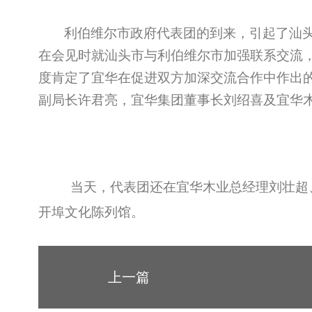
利伯维尔市政府代表团的到来，引起了汕
在会见时就汕头市与利伯维尔市加强联系交流
度肯定了宜华在促进双方加深交流合作中作出
副局长许君亮
，宜华集团董事长刘绍喜及宜华
当天，
代表团还
在
宜华木业总经理刘壮超
开埠文化陈列馆。
上一篇