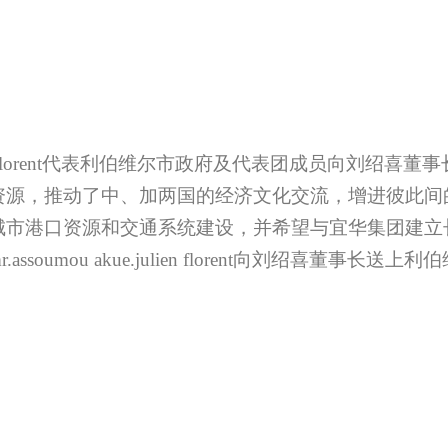
lorent
代表利伯维尔市政府及代表团成员向刘绍喜董事
资源，推动了中、加两国的经济文化交流，
增进彼此间
城市港口资源和交通系统建设，并希望与宜华集团
建立
r.
assoumou akue.julien florent
向刘绍喜董事长送上利伯