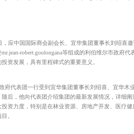
日，应
中国国际商会副会长、
宜华集团董事长刘绍喜邀
使
mr.jean-robert.goulongana
等组成的利伯维尔市政府代
的投资发展，具有里程碑式的重要意义。
政府代表团一行
受到宜华集团董事长刘绍喜、宜华木
。随后，他向代表团介绍集团的最新发展情况，详细阐
大投资力度，特别是在林业资源、房地产开发、医疗健
项目。