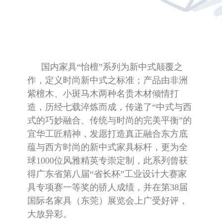
国内家具“怡檀”系列为新中式颠覆之
作，定义时尚新中式之标准；产品由非洲
紫檀木、小斑马木两种名贵木材倾情打
造，历经七载淬炼而成，传递了“中式与西
式的巧妙融合、传统与时尚的完美平衡”的
宜华工匠精神，发愿打造真正融合东方底
蕴与西方时尚的新中式家具标杆，更为全
球
1000
位风雅精英专崇定制，此系列曾获
得广东省第八届“省长杯”工业设计大赛家
具专项赛一等奖的骄人成绩，并在第
38
届
国际名家具（东莞）展览会上广受好评，
大放异彩。