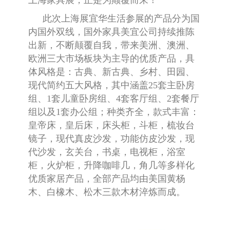
上海家具展，正是为颠覆而来！
此次上海展宜华生活参展的产品分为国
内国外双线，国外家具美宜公司持续推陈
出新，不断颠覆自我，带来美洲、澳洲、
欧洲三大市场板块为主导的优质产品，具
体风格是：古典、新古典、乡村、田园、
现代简约五大风格，其中涵盖25套主卧房
组、
1
套儿童卧房组、
4
套客厅组、
2
套餐厅
组以及
1
套办公组；种类齐全，款式丰富：
皇帝床，皇后床，床头柜，斗柜，梳妆台
镜子，现代真皮沙发，功能仿皮沙发，现
代沙发，玄关台，书桌，电视柜，浴室
柜，火炉柜，升降咖啡几，角几等多样化
优质家居产品，全部产品均由美国黄杨
木、白橡木、松木三款木材淬炼而成。