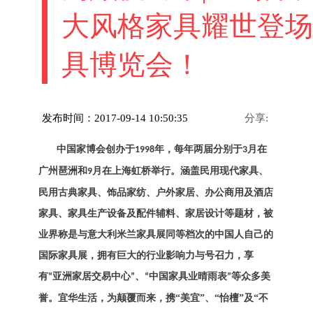
大风格家具耀世登场
具博览会！
发布时间：2017-09-14 10:50:35
分享:
中国家博会创办于
年，每年两届分别于
月在
1998
3
广州琶洲和
月在上海虹桥举行。
涵盖民用现代家具、
9
民用古典家具、饰品家纺、户外家居、办公商用及酒店
家具、家具生产设备及配件辅料、家居设计等题材，被
业界称是与意大利米兰家具展同等档次的中国人自己的
国际家具展，拥有巨大的行业影响力与号召力，享
有
亚洲家居交易中心
、
中国家具业晴雨表
等众多美
“
”
“
”
誉。
宜华生活，为颠覆而来，携“美宜”、“怡檀”及“不