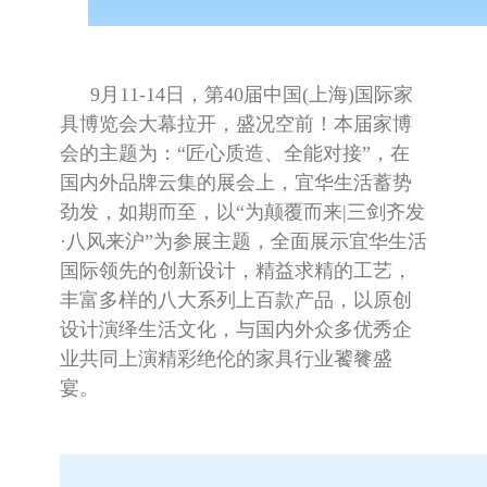
9
月
11-14
日，第
40
届中国
(
上海
)
国际家
具博览会大幕拉开，盛况空前！本届家博
会的主题为：“匠心质造、全能对接”，在
国内外品牌云集的展会上，宜华生活蓄势
劲发，如期而至，以“为颠覆而来
|
三剑齐发
·八风来沪”为参展主题，全面展示宜华生活
国际领先的创新设计，精益求精的工艺，
丰富多样的八大系列上百款产品，以原创
设计演绎生活文化，与国内外众多优秀企
业共同上演精彩绝伦的家具行业饕餮盛
宴。