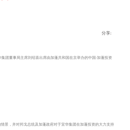
分享:
华集团董事局主席刘绍喜出席由加蓬共和国在京举办的中国-加蓬投资
情景，并对邦戈总统及加蓬政府对于宜华集团在加蓬投资的大力支持