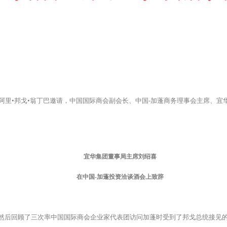
里•邦戈•翁丁巴邀请，中国国际商会副会长、中国-加蓬商务理事会主席、宜
宜华集团董事局主席刘绍喜
在中国-加蓬投资洽谈酒会上致辞
然后回顾了三次率中国国际商会企业家代表团访问加蓬时受到了邦戈总统接见的