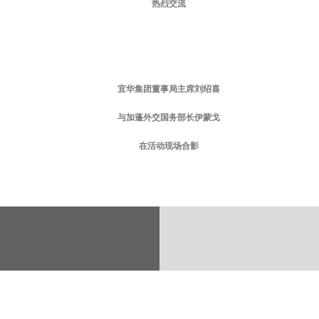
热烈交流
宜华集团董事局主席刘绍喜
与加蓬外交国务部长伊蒙戈
在活动现场合影