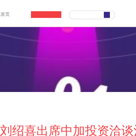
载首页
刘绍喜出席中加投资洽谈