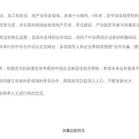
木业、加工制造业、地产业等多领域，发展十分顺利。6年来，宜华深深感受到
投资力度，并在新的领域如旅游地产开发、景点建设、产业园区等参与加蓬多
未有过的恢弘蓝图，是面向全球的合作倡议，得到了中加两国企业家的积极响应
年举行的中非合作论坛北京峰会，多国领导人和企业界精英围绕“合作共赢，携
席，他愿意为到加蓬投资考察的中国企业家提供相关帮助，希望未来会有更多
业间建立有效的多领域的务实合作，两国友谊日益深入人心，不断发扬光大。
政商界人士进行热烈交流。
加蓬总统邦戈