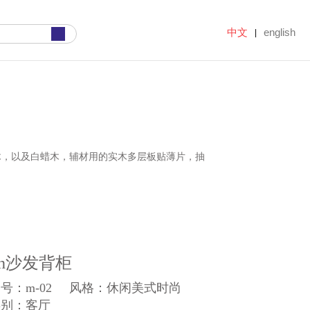
中文
english
|
木，以及白蜡木，辅材用的实木多层板贴薄片，抽
.h沙发背柜
号：m-02
风格：休闲美式时尚
类别：客厅