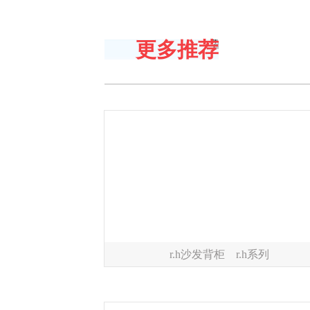
更多推荐
r.h沙发背柜 r.h系列