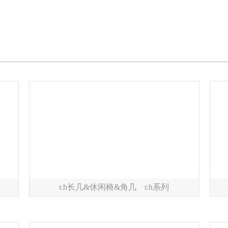
r.h长几&休闲椅&角几 r.h系列