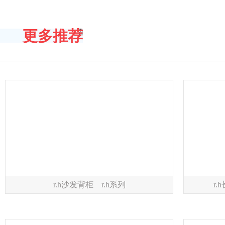
更多推荐
r.h沙发背柜 r.h系列
r