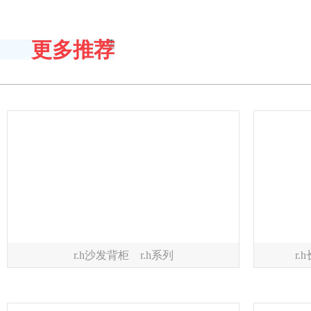
更多推荐
r.h沙发背柜 r.h系列
r