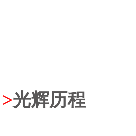
>
光辉历程