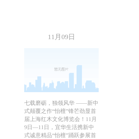
11月09日
七载磨砺，独领风华 ——新中
式颠覆之作“怡檀”锋芒劲显首
届上海红木文化博览会！11月
9日—11日，宜华生活携新中
式诚意精品“怡檀”踊跃参展首