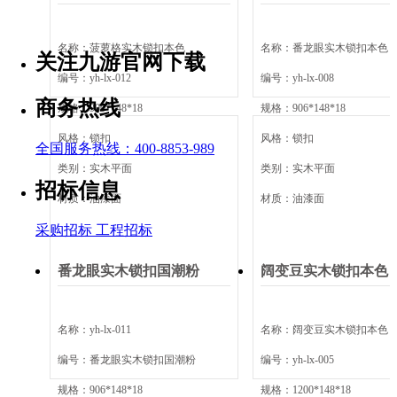
名称：
菠萝格实木锁扣本色
名称：
番龙眼实木锁扣本色
关注九游官网下载
编号：
yh-lx-012
编号：
yh-lx-008
商务热线
规格：
900*148*18
规格：
906*148*18
风格：
锁扣
风格：
锁扣
全国服务热线：400-8853-989
类别：
实木平面
类别：
实木平面
招标信息
材质：
油漆面
材质：
油漆面
采购招标
工程招标
番龙眼实木锁扣国潮粉
阔变豆实木锁扣本色
名称：
yh-lx-011
名称：
阔变豆实木锁扣本色
编号：
番龙眼实木锁扣国潮粉
编号：
yh-lx-005
规格：
906*148*18
规格：
1200*148*18