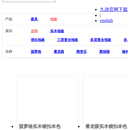
九游官网下载
|
产品
家具
地板
english
系列
全部
实木地板
强化地板
三层复合地板
多层复合地板
多
木种
菠萝格
番龙眼
阔变豆
黑胡桃
缅甸
菠萝格实木锁扣本色
番龙眼实木锁扣本色