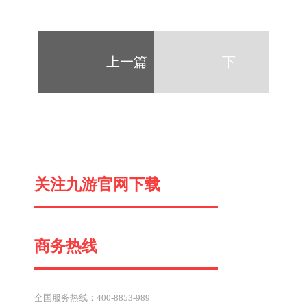
上一篇
下
一
关注九游官网下载
篇
商务热线
全国服务热线：400-8853-989