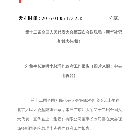
发布时间：2016-03-05 17:02:35
分享:
第十二届全国人民代表大会第四次会议现场（新华社记
者 姚大伟 摄）
刘董事长聆听李总理作政府工作报告（图片来源：中央
电视台）
第十二届全国人民代表大会第四次会议今天上午在
北京人民大会堂隆重开幕，来自广东汕头的第十二届全国人
大代表、宜华企业（集团）有限公司董事长刘绍喜在大会现
场聆听国务院总理李克强作政府工作报告。