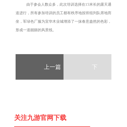
由于参会人数众多，此次培训选择在15米长的露天通
道进行，所有参加培训的员工都有秩序地按班组列队席地而
坐，军绿色厂服为宜华木业城增添了一抹春意盎然的色彩，
形成一道靓丽的风景线。
上一篇
下
一
关注九游官网下载
篇