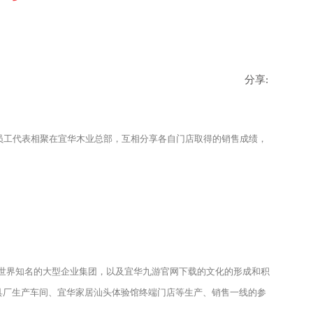
分享:
员工代表相聚在宜华木业总部，互相分享各自门店取得的销售成绩，
世界知名的大型企业集团，以及宜华九游官网下载的文化的形成和积
具厂生产车间、宜华家居汕头体验馆终端门店等生产、销售一线的参