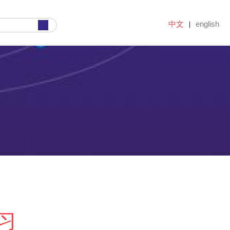
中文
english
|
习