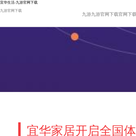
宜华生活-九游官网下载
九游官网下载
九游九游官网下载官网下
宜华家居开启全国体