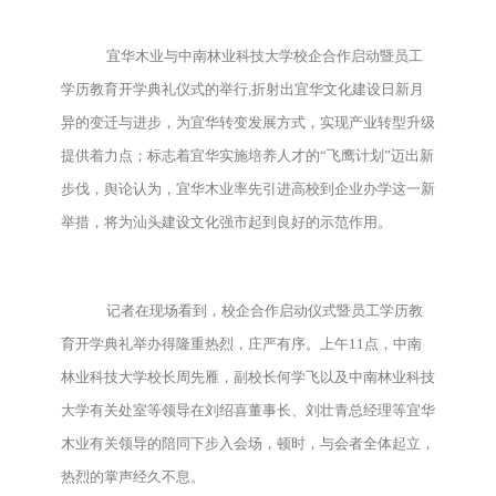
宜华木业与中南林业科技大学校企合作启动暨员工
学历教育开学典礼仪式的举行,折射出宜华文化建设日新月
异的变迁与进步，为宜华转变发展方式，实现产业转型升级
提供着力点；标志着宜华实施培养人才的“飞鹰计划”迈出新
步伐，舆论认为，宜华木业率先引进高校到企业办学这一新
举措，将为汕头建设文化强市起到良好的示范作用。
记者在现场看到，校企合作启动仪式暨员工学历教
育开学典礼举办得隆重热烈，庄严有序。上午11点，中南
林业科技大学校长周先雁，副校长何学飞以及中南林业科技
大学有关处室等领导在刘绍喜董事长、刘壮青总经理等宜华
木业有关领导的陪同下步入会场，顿时，与会者全体起立，
热烈的掌声经久不息。