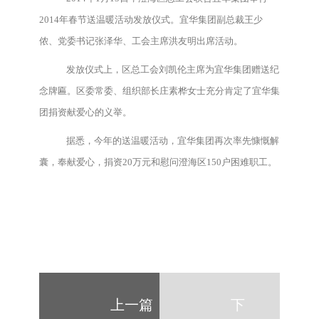
2014年春节送温暖活动发放仪式。宜华集团副总裁王少
侬、党委书记张泽华、工会主席洪友明出席活动。
发放仪式上，区总工会刘凯伦主席为宜华集团赠送纪
念牌匾。区委常委、组织部长庄素桦女士充分肯定了宜华集
团捐资献爱心的义举。
据悉，今年的送温暖活动，宜华集团再次率先慷慨解
囊，奉献爱心，捐资20万元和慰问澄海区150户困难职工。
上一篇
下