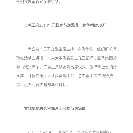
分别在发放仪式发表讲话。
市总工会2014年元旦春节送温暖 宜华捐赠20万
大会由市总工会副主席主持，市委常委、组织部长冯
玲在活动上讲话，市人大常委会副主任王扬泽，宜华集团党
委书记张泽华、工会主席洪友明出席仪式。张泽华上台捐赠
支票，并接受市人大常委会副主任、总工会主席王扬泽授
牌。洪友明代表捐赠单位讲话。
宜华集团联合澄海总工会春节送温暖
2014年1月15日，澄海区总工会联合宜华集团举行