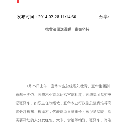
发布时间：2014-02-28 11:14:30
分享:
扶贫济困送温暖 贵在坚持
1月25日上午，宜华木业总经理刘壮青、宜华集团副
总裁王少侬、宜华木业首席运营官刘壮超，宜华集团党委书
记张泽华、妇联主任刘绍侬，宜华木业行政副总监肖淮等高
管分赴槐东、槐泽村，代表刘绍喜董事长为家乡送温暖，给
需要帮助的人分发红包、大米、食油等物资。张泽华、肖淮