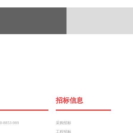
招标信息
8853-989
采购招标
工程招标