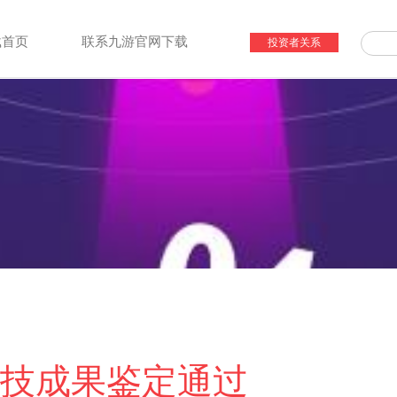
载首页
联系九游官网下载
投资者关系
技成果鉴定通过