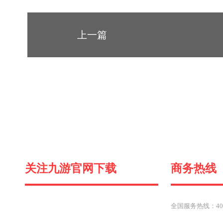
上一篇
关注九游官网下载
商务热线
全国服务热线：400-