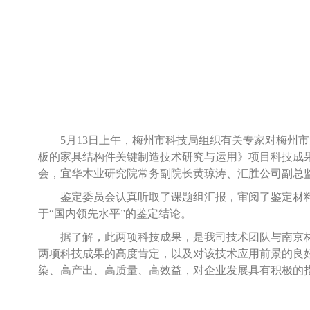
5
月13日上午，梅州市科技局组织有关专家对梅州
板的家具结构件关键制造技术研究与运用》项目科技成
会，宜华木业研究院常务副院长黄琼涛、汇胜公司副总
鉴定委员会认真听取了课题组汇报，审阅了鉴定材
于“国内领先水平”的鉴定结论。
据了解，此两项科技成果，是我司技术团队与南京
两项科技成果的高度肯定，以及对该技术应用前景的良
染、高产出、高质量、高效益，对企业发展具有积极的