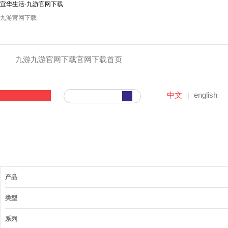
宜华生活-九游官网下载
九游官网下载
九游九游官网下载官网下载首页
中文
english
|
产品
类型
系列