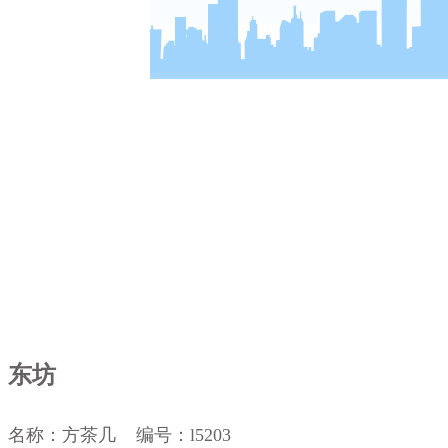
东坊
名称：方茶几
编号：l5203