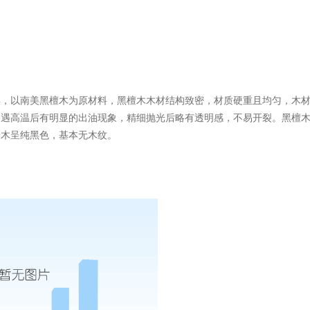
具，以南美黑檀木为原材料，黑檀木木材结构致密，材质硬重且均匀，木
，遇高温后有明显的出油现象，精细抛光后略有透明感，不易开裂。黑檀
老木呈纯黑色，基本无木纹。