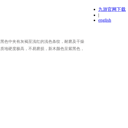
九游官网下载
|
english
材黑色中夹有灰褐至浅红的浅色条纹，耐磨及干燥
木质地硬度极高，不易磨损，新木颜色呈紫黑色，