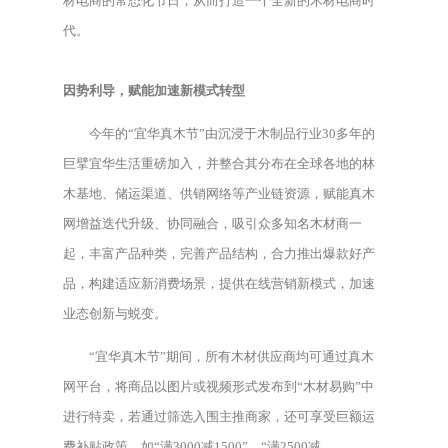
材电商的常态化节日，从而打造一个全新的木材电商时
代。
因势利导，赋能加速新模式转型
今年的“宜华真木节”由沉浸于木制品行业30多年的
巨擘宜华生活重磅加入，并整合其分布在全球各地的林
木基地、储运渠道、供销网络等产业链资源，赋能真木
网增益迭代升级、协同融合，吸引众多知名木材商一
起，丰富产品种类，完善产品结构，合力推出爆款好产
品，构建适应新消费场景，提供在线营销新模式，加速
业态创新与蜕变。
“宜华真木节”期间，所有木材供应商均可通过真木
网平台，将商品以图片或视频形式发布到“木材易购”中
进行特卖，若通过筛选入围主推商家，还可享受巨额运
费补贴政策，如“满3000减1500”、“满2500减