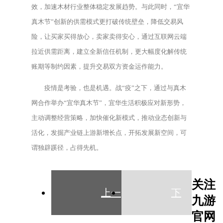
效，加速木材行业整体稳定发展趋势。与此同时，“宜华
真木节”创新的供需模式更打破传统壁垒，降低交易风
险，让买家买得放心，卖家卖得安心，通过互联网云端
拉近供需距离，建立全新信任机制，更大幅度化解传统
账期等制约因素，提升交易双方资金运作能力。
疫情是考验，也是机遇。战“疫”之下，通过与真木
网合作举办“宜华真木节”，宜华生活积极应对新形势，
主动调整经营策略，加快催化新模式，推动业态创新与
活化，发掘产业链上游新增长点，开拓发展新空间，可
谓独辟蹊径，占得先机。
关注
上一
下
九游
官网